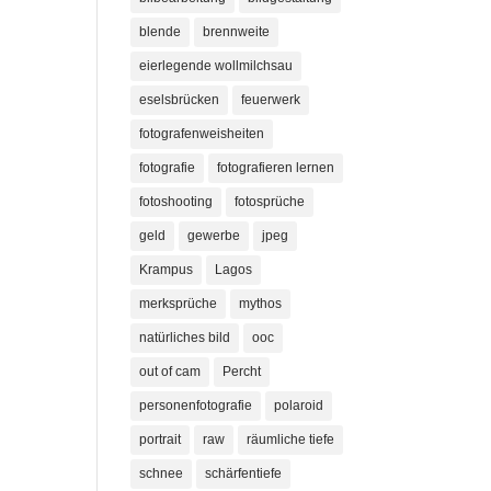
blende
brennweite
eierlegende wollmilchsau
eselsbrücken
feuerwerk
fotografenweisheiten
fotografie
fotografieren lernen
fotoshooting
fotosprüche
geld
gewerbe
jpeg
Krampus
Lagos
merksprüche
mythos
natürliches bild
ooc
out of cam
Percht
personenfotografie
polaroid
portrait
raw
räumliche tiefe
schnee
schärfentiefe