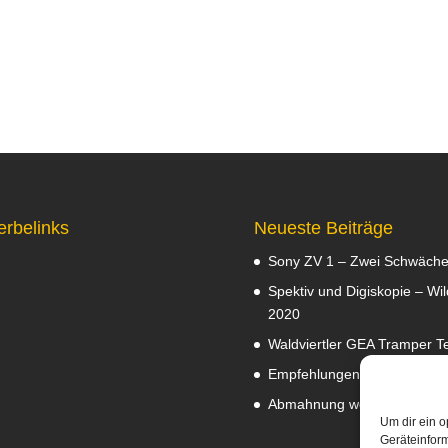
erbelinks
Neueste Beiträge
Sony ZV 1 – Zwei Schwäch
Spektiv und Digiskopie – Wil
2020
Waldviertler GEA Tramper Te
Empfehlungen
Februar 8, 2
Abmahnung wegen Fotos
J
Um dir ein o
Geräteinfor