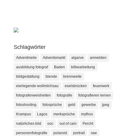
Schlagwörter
Adventmeile
Adventsmarkt
algarve
anmelden
ausbildung fotograf
Baden
bilbearbeitung
bildgestaltung
blende
brennweite
eierlegende wollmilchsau
eselsbrücken
feuerwerk
fotografenweisheiten
fotografie
fotografieren lernen
fotoshooting
fotosprüche
geld
gewerbe
jpeg
Krampus
Lagos
merksprüche
mythos
natürliches bild
ooc
out of cam
Percht
personenfotografie
polaroid
portrait
raw