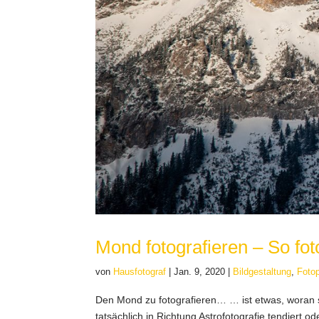
Mond fotografieren – So fot
von
Hausfotograf
|
Jan. 9, 2020
|
Bildgestaltung
,
Fotop
Den Mond zu fotografieren… … ist etwas, woran 
tatsächlich in Richtung Astrofotografie tendiert 