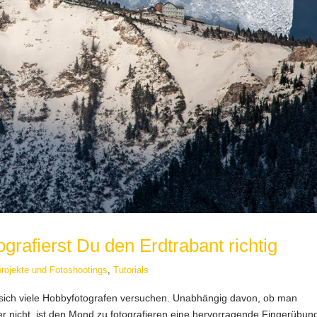
ografierst Du den Erdtrabant richtig
rojekte und Fotoshootings
,
Tutorials
sich viele Hobbyfotografen versuchen. Unabhängig davon, ob man
oder nicht, ist den Mond zu fotografieren eine hervorragende Fingerübung