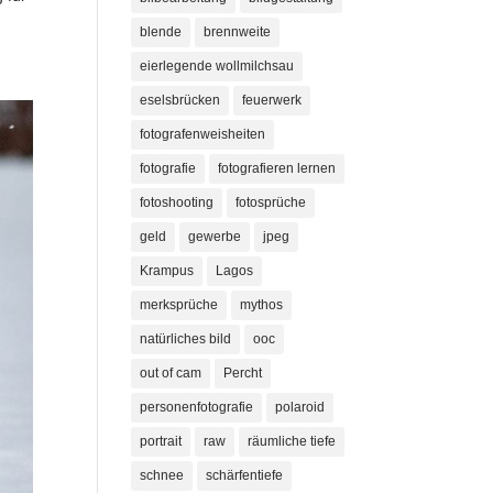
blende
brennweite
eierlegende wollmilchsau
eselsbrücken
feuerwerk
fotografenweisheiten
fotografie
fotografieren lernen
fotoshooting
fotosprüche
geld
gewerbe
jpeg
Krampus
Lagos
merksprüche
mythos
natürliches bild
ooc
out of cam
Percht
personenfotografie
polaroid
portrait
raw
räumliche tiefe
schnee
schärfentiefe