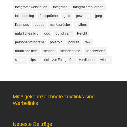
fotografenweisheiten
fotografie
fotografieren lernen
fotoshooting
fotosprüche
geld
gewerbe
jpeg
Krampus
Lagos
merksprüche
mythos
natürliches bild
ooc
out of cam
Percht
personenfotografie
polaroid
portrait
raw
räumliche tiefe
schnee
schärfentiefe
sprichwörter
steuer
tips und tricks zur Fotografie
verdienen
winter
Mit * gekennzeichnete Textlinks sind
Werbelinks
Neueste Beiträge