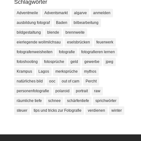
Schlagwörter
Adventmeile
Adventsmarkt
algarve
anmelden
ausbildung fotograf
Baden
bilbearbeitung
bildgestaltung
blende
brennweite
eierlegende wollmilchsau
eselsbrücken
feuerwerk
fotografenweisheiten
fotografie
fotografieren lernen
fotoshooting
fotosprüche
geld
gewerbe
jpeg
Krampus
Lagos
merksprüche
mythos
natürliches bild
ooc
out of cam
Percht
personenfotografie
polaroid
portrait
raw
räumliche tiefe
schnee
schärfentiefe
sprichwörter
steuer
tips und tricks zur Fotografie
verdienen
winter