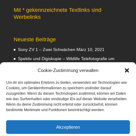
Mit * gekennzeichnete Textlinks sind
Werbelinks
Neueste Beiträge
Sony ZV 1 – Zwei Schwächen
März 10, 2021
Spektiv und Digiskopie – Wildlife Telefotografie um
140 Euro
Februar 29, 2020
Cookie-Zustimmung verwalten
Waldviertler GEA Tramper Testbericht
Februar 22,
2020
Um dir ein optimales Erlebnis zu bieten, verwenden wir Technologien wie
Cookies, um Geräteinformationen zu speichern und/oder darauf
Empfehlungen
Februar 8, 2020
zuzugreifen. Wenn du diesen Technologien zustimmst, können wir Daten
wie das Surfverhalten oder eindeutige IDs auf dieser Website verarbeiten.
Abmahnung wegen Fotos
Januar 31, 2020
Wenn du deine Zustimmung nicht erteilst oder zurückziehst, können
bestimmte Merkmale und Funktionen beeinträchtigt werden.
Diese Webseite nimmt am Amazon-Partnerprogramm
teil. Dabei verdiene ich an qualifizierten Verkäufen
Akzeptieren
mittels Platzierung von Werbeanzeigen und Werbelinks