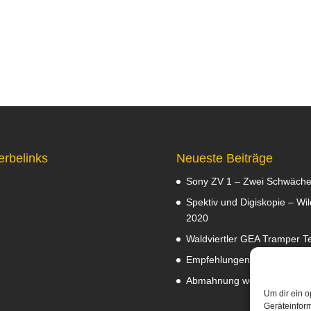
erbelinks
Neueste Beiträge
Sony ZV 1 – Zwei Schwäch
Spektiv und Digiskopie – Wil
2020
Waldviertler GEA Tramper Te
Empfehlungen
Februar 8, 2
Abmahnung wegen Fotos
J
Um dir ein o
Geräteinfor