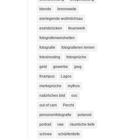
blende
brennweite
eierlegende wollmilchsau
eselsbrücken
feuerwerk
fotografenweisheiten
fotografie
fotografieren lernen
fotoshooting
fotosprüche
geld
gewerbe
jpeg
Krampus
Lagos
merksprüche
mythos
natürliches bild
ooc
out of cam
Percht
personenfotografie
polaroid
portrait
raw
räumliche tiefe
schnee
schärfentiefe