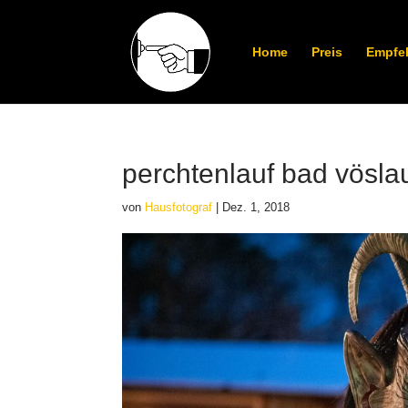
Home
Preis
Empfe
perchtenlauf bad vösla
von
Hausfotograf
|
Dez. 1, 2018