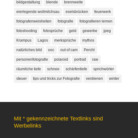
bildgestaltung
blende
brennweite
eierlegende wollmilchsau
eselsbrücken
feuerwerk
fotografenweisheiten
fotografie
fotografieren lernen
fotoshooting
fotosprüche
geld
gewerbe
jpeg
Krampus
Lagos
merksprüche
mythos
natürliches bild
ooc
out of cam
Percht
personenfotografie
polaroid
portrait
raw
räumliche tiefe
schnee
schärfentiefe
sprichwörter
steuer
tips und tricks zur Fotografie
verdienen
winter
Mit * gekennzeichnete Textlinks sind
Werbelinks