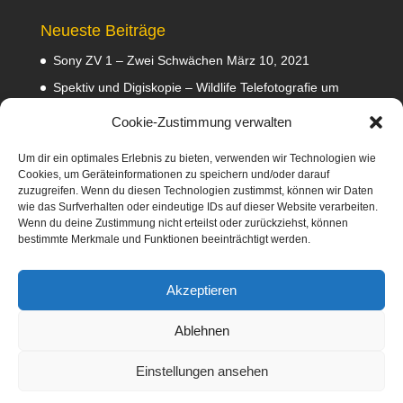
Neueste Beiträge
Sony ZV 1 – Zwei Schwächen
März 10, 2021
Spektiv und Digiskopie – Wildlife Telefotografie um
140 Euro
Februar 29, 2020
Cookie-Zustimmung verwalten
Waldviertler GEA Tramper Testbericht
Februar 22,
2020
Um dir ein optimales Erlebnis zu bieten, verwenden wir Technologien wie
Cookies, um Geräteinformationen zu speichern und/oder darauf
Empfehlungen
Februar 8, 2020
zuzugreifen. Wenn du diesen Technologien zustimmst, können wir Daten
wie das Surfverhalten oder eindeutige IDs auf dieser Website verarbeiten.
Abmahnung wegen Fotos
Januar 31, 2020
Wenn du deine Zustimmung nicht erteilst oder zurückziehst, können
bestimmte Merkmale und Funktionen beeinträchtigt werden.
Diese Webseite nimmt am Amazon-Partnerprogramm
teil. Dabei verdiene ich an qualifizierten Verkäufen
Akzeptieren
mittels Platzierung von Werbeanzeigen und Werbelinks
zu Amazon.
Ablehnen
Einstellungen ansehen