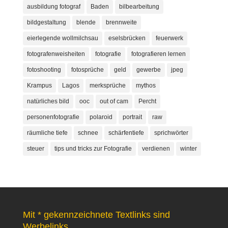
ausbildung fotograf
Baden
bilbearbeitung
bildgestaltung
blende
brennweite
eierlegende wollmilchsau
eselsbrücken
feuerwerk
fotografenweisheiten
fotografie
fotografieren lernen
fotoshooting
fotosprüche
geld
gewerbe
jpeg
Krampus
Lagos
merksprüche
mythos
natürliches bild
ooc
out of cam
Percht
personenfotografie
polaroid
portrait
raw
räumliche tiefe
schnee
schärfentiefe
sprichwörter
steuer
tips und tricks zur Fotografie
verdienen
winter
Mit * gekennzeichnete Textlinks sind
Werbelinks