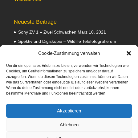
Neueste Beiträge
Sony ZV 1 – Zwei Schwächen
März 10, 2021
Spektiv und Digiskopie – Wildlife Telefotografie um
140 Euro
Februar 29, 2020
Cookie-Zustimmung verwalten
Waldviertler GEA Tramper Testbericht
Februar 22,
2020
Um dir ein optimales Erlebnis zu bieten, verwenden wir Technologien wie
Cookies, um Geräteinformationen zu speichern und/oder darauf
Empfehlungen
Februar 8, 2020
zuzugreifen. Wenn du diesen Technologien zustimmst, können wir Daten
wie das Surfverhalten oder eindeutige IDs auf dieser Website verarbeiten.
Abmahnung wegen Fotos
Januar 31, 2020
Wenn du deine Zustimmung nicht erteilst oder zurückziehst, können
bestimmte Merkmale und Funktionen beeinträchtigt werden.
Diese Webseite nimmt am Amazon-Partnerprogramm
teil. Dabei verdiene ich an qualifizierten Verkäufen
Akzeptieren
mittels Platzierung von Werbeanzeigen und Werbelinks
zu Amazon.
Ablehnen