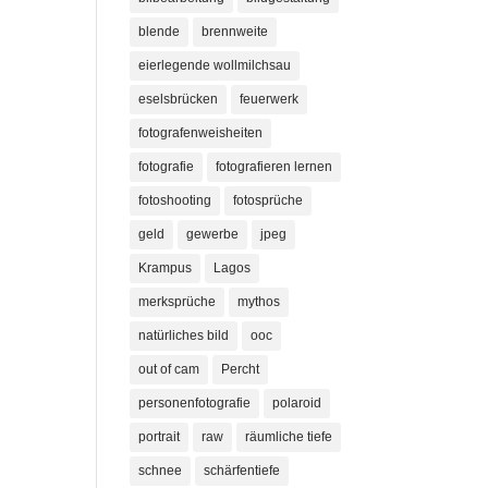
blende
brennweite
eierlegende wollmilchsau
eselsbrücken
feuerwerk
fotografenweisheiten
fotografie
fotografieren lernen
fotoshooting
fotosprüche
geld
gewerbe
jpeg
Krampus
Lagos
merksprüche
mythos
natürliches bild
ooc
out of cam
Percht
personenfotografie
polaroid
portrait
raw
räumliche tiefe
schnee
schärfentiefe