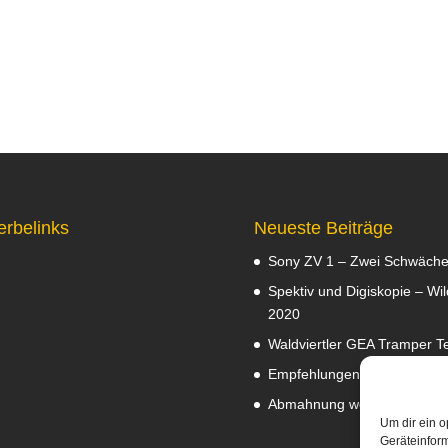
erbelinks
Neueste Beiträge
Sony ZV 1 – Zwei Schwäch
Spektiv und Digiskopie – Wil
2020
Waldviertler GEA Tramper Te
Empfehlungen
Februar 8, 2
Abmahnung wegen Fotos
J
Um dir ein o
Geräteinfor