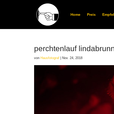
Home
Preis
Empfe
perchtenlauf lindabrun
von
Hausfotograf
|
Nov. 24, 2018