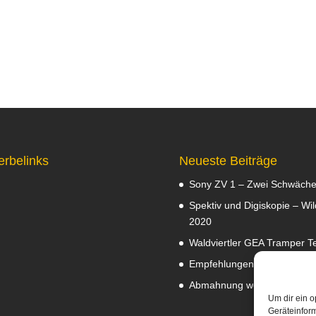
erbelinks
Neueste Beiträge
Sony ZV 1 – Zwei Schwäch
Spektiv und Digiskopie – Wil
2020
Waldviertler GEA Tramper Te
Empfehlungen
Februar 8, 2
Abmahnung wegen Fotos
J
Um dir ein o
Geräteinfor