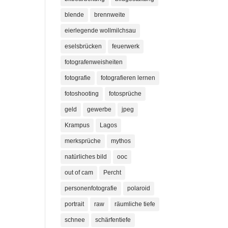
blende
brennweite
eierlegende wollmilchsau
eselsbrücken
feuerwerk
fotografenweisheiten
fotografie
fotografieren lernen
fotoshooting
fotosprüche
geld
gewerbe
jpeg
Krampus
Lagos
merksprüche
mythos
natürliches bild
ooc
out of cam
Percht
personenfotografie
polaroid
portrait
raw
räumliche tiefe
schnee
schärfentiefe