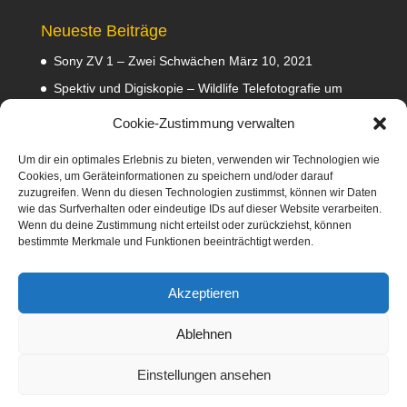
Neueste Beiträge
Sony ZV 1 – Zwei Schwächen
März 10, 2021
Spektiv und Digiskopie – Wildlife Telefotografie um
140 Euro
Februar 29, 2020
Cookie-Zustimmung verwalten
Waldviertler GEA Tramper Testbericht
Februar 22,
2020
Um dir ein optimales Erlebnis zu bieten, verwenden wir Technologien wie
Cookies, um Geräteinformationen zu speichern und/oder darauf
Empfehlungen
Februar 8, 2020
zuzugreifen. Wenn du diesen Technologien zustimmst, können wir Daten
wie das Surfverhalten oder eindeutige IDs auf dieser Website verarbeiten.
Abmahnung wegen Fotos
Januar 31, 2020
Wenn du deine Zustimmung nicht erteilst oder zurückziehst, können
bestimmte Merkmale und Funktionen beeinträchtigt werden.
Diese Webseite nimmt am Amazon-Partnerprogramm
teil. Dabei verdiene ich an qualifizierten Verkäufen
Akzeptieren
mittels Platzierung von Werbeanzeigen und Werbelinks
zu Amazon.
Ablehnen
Einstellungen ansehen