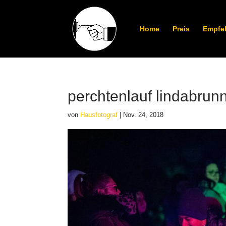
Home
Preis
Empfe
perchtenlauf lindabrun
von
Hausfotograf
|
Nov. 24, 2018