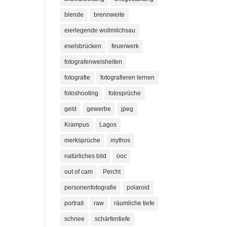
blende
brennweite
eierlegende wollmilchsau
eselsbrücken
feuerwerk
fotografenweisheiten
fotografie
fotografieren lernen
fotoshooting
fotosprüche
geld
gewerbe
jpeg
Krampus
Lagos
merksprüche
mythos
natürliches bild
ooc
out of cam
Percht
personenfotografie
polaroid
portrait
raw
räumliche tiefe
schnee
schärfentiefe