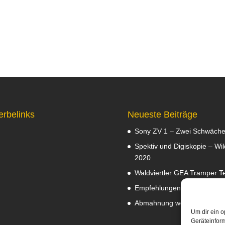
erbelinks
Neueste Beiträge
Sony ZV 1 – Zwei Schwäch
Spektiv und Digiskopie – Wil
2020
Waldviertler GEA Tramper Te
Empfehlungen
Februar 8, 2
Abmahnung wegen Fotos
J
Um dir ein o
Geräteinfor