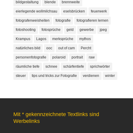
bildgestaltung
blende
brennweite
eierlegende wollmilchsau
eselsbrücken
feuerwerk
fotografenweisheiten
fotografie
fotografieren lernen
fotoshooting
fotosprüche
geld
gewerbe
jpeg
Krampus
Lagos
merksprüche
mythos
natürliches bild
ooc
out of cam
Percht
personenfotografie
polaroid
portrait
raw
räumliche tiefe
schnee
schärfentiefe
sprichwörter
steuer
tips und tricks zur Fotografie
verdienen
winter
Mit * gekennzeichnete Textlinks sind
Werbelinks