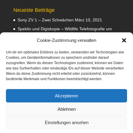
Neueste Beiträge
Sony ZV 1 – Zwei Schwächen
März 10, 2021
Spektiv und Digiskopie – Wildlife Telefotografie um
140 Euro
Februar 29, 2020
Cookie-Zustimmung verwalten
Waldviertler GEA Tramper Testbericht
Februar 22,
2020
Um dir ein optimales Erlebnis zu bieten, verwenden wir Technologien wie
Cookies, um Geräteinformationen zu speichern und/oder darauf
Empfehlungen
Februar 8, 2020
zuzugreifen. Wenn du diesen Technologien zustimmst, können wir Daten
wie das Surfverhalten oder eindeutige IDs auf dieser Website verarbeiten.
Abmahnung wegen Fotos
Januar 31, 2020
Wenn du deine Zustimmung nicht erteilst oder zurückziehst, können
bestimmte Merkmale und Funktionen beeinträchtigt werden.
Diese Webseite nimmt am Amazon-Partnerprogramm
teil. Dabei verdiene ich an qualifizierten Verkäufen
Akzeptieren
mittels Platzierung von Werbeanzeigen und Werbelinks
zu Amazon.
Ablehnen
Einstellungen ansehen