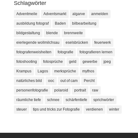
Schlagwörter
Adventmeile
Adventsmarkt
algarve
anmelden
ausbildung fotograf
Baden
bilbearbeitung
bildgestaltung
blende
brennweite
eierlegende wollmilchsau
eselsbrücken
feuerwerk
fotografenweisheiten
fotografie
fotografieren lernen
fotoshooting
fotosprüche
geld
gewerbe
jpeg
Krampus
Lagos
merksprüche
mythos
natürliches bild
ooc
out of cam
Percht
personenfotografie
polaroid
portrait
raw
räumliche tiefe
schnee
schärfentiefe
sprichwörter
steuer
tips und tricks zur Fotografie
verdienen
winter