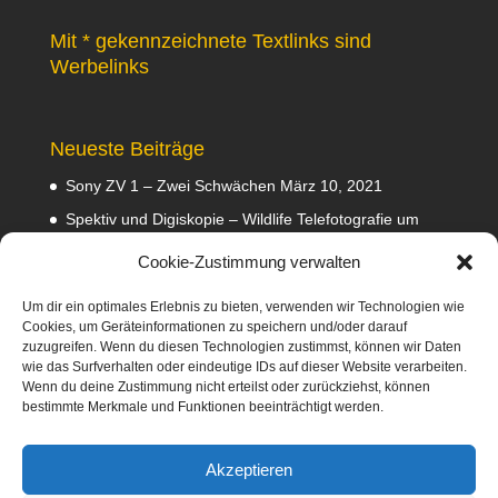
Mit * gekennzeichnete Textlinks sind
Werbelinks
Neueste Beiträge
Sony ZV 1 – Zwei Schwächen
März 10, 2021
Spektiv und Digiskopie – Wildlife Telefotografie um
140 Euro
Februar 29, 2020
Cookie-Zustimmung verwalten
Waldviertler GEA Tramper Testbericht
Februar 22,
2020
Um dir ein optimales Erlebnis zu bieten, verwenden wir Technologien wie
Cookies, um Geräteinformationen zu speichern und/oder darauf
Empfehlungen
Februar 8, 2020
zuzugreifen. Wenn du diesen Technologien zustimmst, können wir Daten
wie das Surfverhalten oder eindeutige IDs auf dieser Website verarbeiten.
Abmahnung wegen Fotos
Januar 31, 2020
Wenn du deine Zustimmung nicht erteilst oder zurückziehst, können
bestimmte Merkmale und Funktionen beeinträchtigt werden.
Diese Webseite nimmt am Amazon-Partnerprogramm
teil. Dabei verdiene ich an qualifizierten Verkäufen
Akzeptieren
mittels Platzierung von Werbeanzeigen und Werbelinks