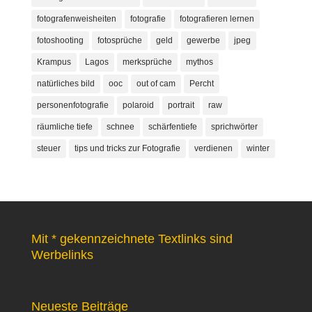
fotografenweisheiten
fotografie
fotografieren lernen
fotoshooting
fotosprüche
geld
gewerbe
jpeg
Krampus
Lagos
merksprüche
mythos
natürliches bild
ooc
out of cam
Percht
personenfotografie
polaroid
portrait
raw
räumliche tiefe
schnee
schärfentiefe
sprichwörter
steuer
tips und tricks zur Fotografie
verdienen
winter
Mit * gekennzeichnete Textlinks sind
Werbelinks
Neueste Beiträge