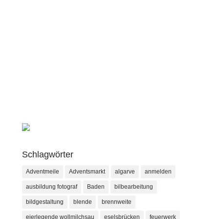
Schlagwörter
Adventmeile
Adventsmarkt
algarve
anmelden
ausbildung fotograf
Baden
bilbearbeitung
bildgestaltung
blende
brennweite
eierlegende wollmilchsau
eselsbrücken
feuerwerk