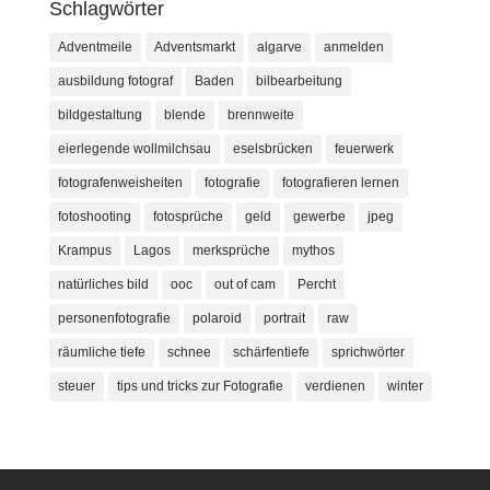
Schlagwörter
Adventmeile
Adventsmarkt
algarve
anmelden
ausbildung fotograf
Baden
bilbearbeitung
bildgestaltung
blende
brennweite
eierlegende wollmilchsau
eselsbrücken
feuerwerk
fotografenweisheiten
fotografie
fotografieren lernen
fotoshooting
fotosprüche
geld
gewerbe
jpeg
Krampus
Lagos
merksprüche
mythos
natürliches bild
ooc
out of cam
Percht
personenfotografie
polaroid
portrait
raw
räumliche tiefe
schnee
schärfentiefe
sprichwörter
steuer
tips und tricks zur Fotografie
verdienen
winter