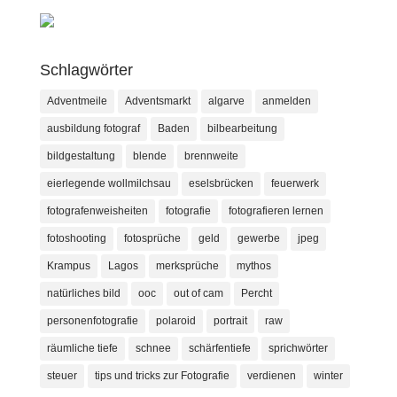
Schlagwörter
Adventmeile
Adventsmarkt
algarve
anmelden
ausbildung fotograf
Baden
bilbearbeitung
bildgestaltung
blende
brennweite
eierlegende wollmilchsau
eselsbrücken
feuerwerk
fotografenweisheiten
fotografie
fotografieren lernen
fotoshooting
fotosprüche
geld
gewerbe
jpeg
Krampus
Lagos
merksprüche
mythos
natürliches bild
ooc
out of cam
Percht
personenfotografie
polaroid
portrait
raw
räumliche tiefe
schnee
schärfentiefe
sprichwörter
steuer
tips und tricks zur Fotografie
verdienen
winter