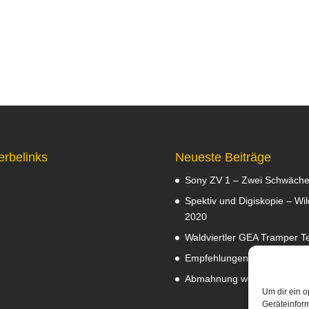
erbelinks
Neueste Beiträge
Sony ZV 1 – Zwei Schwäch
Spektiv und Digiskopie – Wil
2020
Waldviertler GEA Tramper Te
Empfehlungen
Februar 8, 2
Abmahnung wegen Fotos
J
Um dir ein o
Geräteinfor