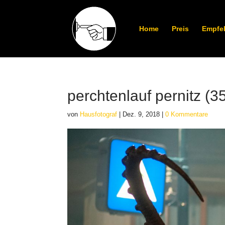
Home
Preis
Empfe
perchtenlauf pernitz (3
von
Hausfotograf
|
Dez. 9, 2018
|
0 Kommentare