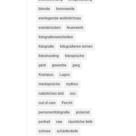
blende
brennweite
eierlegende wollmilchsau
eselsbrücken
feuerwerk
fotografenweisheiten
fotografie
fotografieren lernen
fotoshooting
fotosprüche
geld
gewerbe
jpeg
Krampus
Lagos
merksprüche
mythos
natürliches bild
ooc
out of cam
Percht
personenfotografie
polaroid
portrait
raw
räumliche tiefe
schnee
schärfentiefe