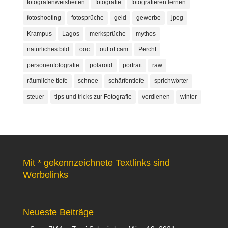
fotografenweisheiten
fotografie
fotografieren lernen
fotoshooting
fotosprüche
geld
gewerbe
jpeg
Krampus
Lagos
merksprüche
mythos
natürliches bild
ooc
out of cam
Percht
personenfotografie
polaroid
portrait
raw
räumliche tiefe
schnee
schärfentiefe
sprichwörter
steuer
tips und tricks zur Fotografie
verdienen
winter
Mit * gekennzeichnete Textlinks sind
Werbelinks
Neueste Beiträge