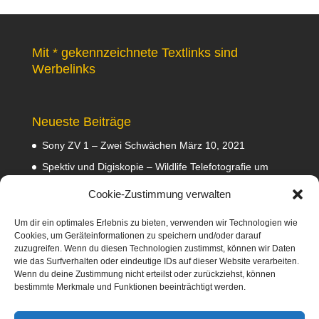
Mit * gekennzeichnete Textlinks sind
Werbelinks
Neueste Beiträge
Sony ZV 1 – Zwei Schwächen
März 10, 2021
Spektiv und Digiskopie – Wildlife Telefotografie um
140 Euro
Februar 29, 2020
Cookie-Zustimmung verwalten
Waldviertler GEA Tramper Testbericht
Februar 22,
2020
Um dir ein optimales Erlebnis zu bieten, verwenden wir Technologien wie
Cookies, um Geräteinformationen zu speichern und/oder darauf
Empfehlungen
Februar 8, 2020
zuzugreifen. Wenn du diesen Technologien zustimmst, können wir Daten
wie das Surfverhalten oder eindeutige IDs auf dieser Website verarbeiten.
Abmahnung wegen Fotos
Januar 31, 2020
Wenn du deine Zustimmung nicht erteilst oder zurückziehst, können
bestimmte Merkmale und Funktionen beeinträchtigt werden.
Diese Webseite nimmt am Amazon-Partnerprogramm