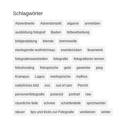
Schlagwörter
Adventmeile
Adventsmarkt
algarve
anmelden
ausbildung fotograf
Baden
bilbearbeitung
bildgestaltung
blende
brennweite
eierlegende wollmilchsau
eselsbrücken
feuerwerk
fotografenweisheiten
fotografie
fotografieren lernen
fotoshooting
fotosprüche
geld
gewerbe
jpeg
Krampus
Lagos
merksprüche
mythos
natürliches bild
ooc
out of cam
Percht
personenfotografie
polaroid
portrait
raw
räumliche tiefe
schnee
schärfentiefe
sprichwörter
steuer
tips und tricks zur Fotografie
verdienen
winter