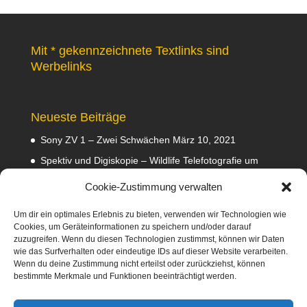
Mit * gekennzeichnete Textlinks sind
Werbelinks
Neueste Beiträge
Sony ZV 1 – Zwei Schwächen
März 10, 2021
Spektiv und Digiskopie – Wildlife Telefotografie um
140 Euro
Februar 29, 2020
Cookie-Zustimmung verwalten
Waldviertler GEA Tramper Testbericht
Februar 22,
2020
Um dir ein optimales Erlebnis zu bieten, verwenden wir Technologien wie
Cookies, um Geräteinformationen zu speichern und/oder darauf
Empfehlungen
Februar 8, 2020
zuzugreifen. Wenn du diesen Technologien zustimmst, können wir Daten
wie das Surfverhalten oder eindeutige IDs auf dieser Website verarbeiten.
Abmahnung wegen Fotos
Januar 31, 2020
Wenn du deine Zustimmung nicht erteilst oder zurückziehst, können
bestimmte Merkmale und Funktionen beeinträchtigt werden.
Diese Webseite nimmt am Amazon-Partnerprogramm