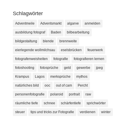
Schlagwörter
Adventmeile
Adventsmarkt
algarve
anmelden
ausbildung fotograf
Baden
bilbearbeitung
bildgestaltung
blende
brennweite
eierlegende wollmilchsau
eselsbrücken
feuerwerk
fotografenweisheiten
fotografie
fotografieren lernen
fotoshooting
fotosprüche
geld
gewerbe
jpeg
Krampus
Lagos
merksprüche
mythos
natürliches bild
ooc
out of cam
Percht
personenfotografie
polaroid
portrait
raw
räumliche tiefe
schnee
schärfentiefe
sprichwörter
steuer
tips und tricks zur Fotografie
verdienen
winter