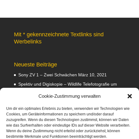
Mit * gekennzeichnete Textlinks sind
Werbelinks
Neueste Beiträge
Sony ZV 1 – Zwei Schwächen
März 10, 2021
Spektiv und Digiskopie – Wildlife Telefotografie um
140 Euro
Februar 29, 2020
Cookie-Zustimmung verwalten
Waldviertler GEA Tramper Testbericht
Februar 22,
2020
Um dir ein optimales Erlebnis zu bieten, verwenden wir Technologien wie
Cookies, um Geräteinformationen zu speichern und/oder darauf
Empfehlungen
Februar 8, 2020
zuzugreifen. Wenn du diesen Technologien zustimmst, können wir Daten
wie das Surfverhalten oder eindeutige IDs auf dieser Website verarbeiten.
Abmahnung wegen Fotos
Januar 31, 2020
Wenn du deine Zustimmung nicht erteilst oder zurückziehst, können
bestimmte Merkmale und Funktionen beeinträchtigt werden.