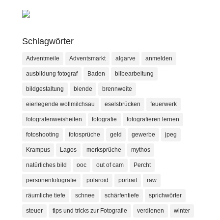
Schlagwörter
Adventmeile
Adventsmarkt
algarve
anmelden
ausbildung fotograf
Baden
bilbearbeitung
bildgestaltung
blende
brennweite
eierlegende wollmilchsau
eselsbrücken
feuerwerk
fotografenweisheiten
fotografie
fotografieren lernen
fotoshooting
fotosprüche
geld
gewerbe
jpeg
Krampus
Lagos
merksprüche
mythos
natürliches bild
ooc
out of cam
Percht
personenfotografie
polaroid
portrait
raw
räumliche tiefe
schnee
schärfentiefe
sprichwörter
steuer
tips und tricks zur Fotografie
verdienen
winter