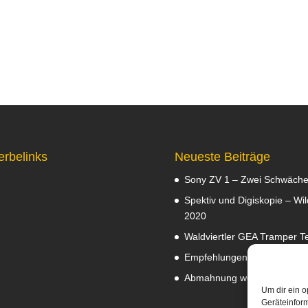
erbelinks
Neueste Beiträge
Sony ZV 1 – Zwei Schwäch
Spektiv und Digiskopie – Wil
2020
Waldviertler GEA Tramper Te
Empfehlungen
Februar 8, 2
Abmahnung wegen Fotos
J
Um dir ein o
Geräteinfor