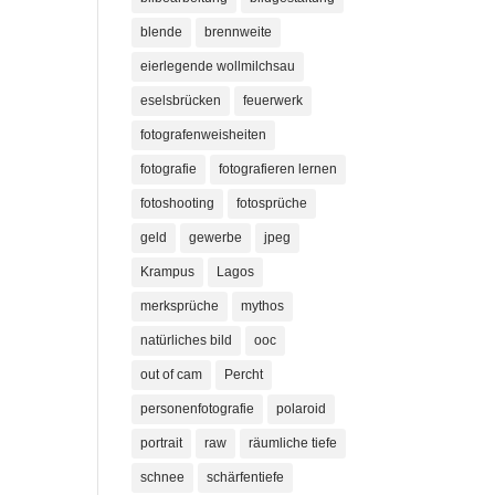
blende
brennweite
eierlegende wollmilchsau
eselsbrücken
feuerwerk
fotografenweisheiten
fotografie
fotografieren lernen
fotoshooting
fotosprüche
geld
gewerbe
jpeg
Krampus
Lagos
merksprüche
mythos
natürliches bild
ooc
out of cam
Percht
personenfotografie
polaroid
portrait
raw
räumliche tiefe
schnee
schärfentiefe