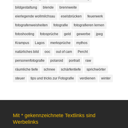
bildgestaltung
blende
brennweite
eierlegende wollmilchsau
eselsbrücken
feuerwerk
fotografenweisheiten
fotografie
fotografieren lernen
fotoshooting
fotosprüche
geld
gewerbe
jpeg
Krampus
Lagos
merksprüche
mythos
natürliches bild
ooc
out of cam
Percht
personenfotografie
polaroid
portrait
raw
räumliche tiefe
schnee
schärfentiefe
sprichwörter
steuer
tips und tricks zur Fotografie
verdienen
winter
Mit * gekennzeichnete Textlinks sind
Werbelinks