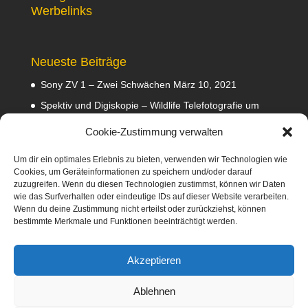
Werbelinks
Neueste Beiträge
Sony ZV 1 – Zwei Schwächen
März 10, 2021
Spektiv und Digiskopie – Wildlife Telefotografie um
140 Euro
Februar 29, 2020
Cookie-Zustimmung verwalten
Waldviertler GEA Tramper Testbericht
Februar 22,
2020
Um dir ein optimales Erlebnis zu bieten, verwenden wir Technologien wie
Cookies, um Geräteinformationen zu speichern und/oder darauf
Empfehlungen
Februar 8, 2020
zuzugreifen. Wenn du diesen Technologien zustimmst, können wir Daten
wie das Surfverhalten oder eindeutige IDs auf dieser Website verarbeiten.
Abmahnung wegen Fotos
Januar 31, 2020
Wenn du deine Zustimmung nicht erteilst oder zurückziehst, können
bestimmte Merkmale und Funktionen beeinträchtigt werden.
Diese Webseite nimmt am Amazon-Partnerprogramm
teil. Dabei verdiene ich an qualifizierten Verkäufen
Akzeptieren
mittels Platzierung von Werbeanzeigen und Werbelinks
zu Amazon.
Ablehnen