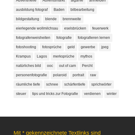
Adventmeile
Adventsmarkt
algarve
anmelden
ausbildung fotograf
Baden
bilbearbeitung
bildgestaltung
blende
brennweite
eierlegende wollmilchsau
eselsbrücken
feuerwerk
fotografenweisheiten
fotografie
fotografieren lernen
fotoshooting
fotosprüche
geld
gewerbe
jpeg
Krampus
Lagos
merksprüche
mythos
natürliches bild
ooc
out of cam
Percht
personenfotografie
polaroid
portrait
raw
räumliche tiefe
schnee
schärfentiefe
sprichwörter
steuer
tips und tricks zur Fotografie
verdienen
winter
Mit * gekennzeichnete Textlinks sind