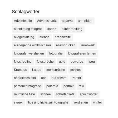
Schlagwörter
Adventmeile
Adventsmarkt
algarve
anmelden
ausbildung fotograf
Baden
bilbearbeitung
bildgestaltung
blende
brennweite
eierlegende wollmilchsau
eselsbrücken
feuerwerk
fotografenweisheiten
fotografie
fotografieren lernen
fotoshooting
fotosprüche
geld
gewerbe
jpeg
Krampus
Lagos
merksprüche
mythos
natürliches bild
ooc
out of cam
Percht
personenfotografie
polaroid
portrait
raw
räumliche tiefe
schnee
schärfentiefe
sprichwörter
steuer
tips und tricks zur Fotografie
verdienen
winter