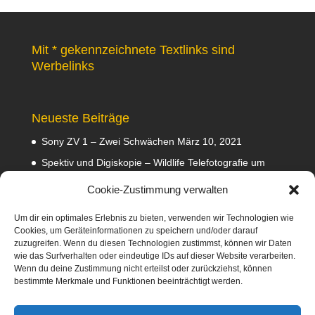
Mit * gekennzeichnete Textlinks sind
Werbelinks
Neueste Beiträge
Sony ZV 1 – Zwei Schwächen
März 10, 2021
Spektiv und Digiskopie – Wildlife Telefotografie um
140 Euro
Februar 29, 2020
Cookie-Zustimmung verwalten
Waldviertler GEA Tramper Testbericht
Februar 22,
2020
Um dir ein optimales Erlebnis zu bieten, verwenden wir Technologien wie
Cookies, um Geräteinformationen zu speichern und/oder darauf
Empfehlungen
Februar 8, 2020
zuzugreifen. Wenn du diesen Technologien zustimmst, können wir Daten
wie das Surfverhalten oder eindeutige IDs auf dieser Website verarbeiten.
Abmahnung wegen Fotos
Januar 31, 2020
Wenn du deine Zustimmung nicht erteilst oder zurückziehst, können
bestimmte Merkmale und Funktionen beeinträchtigt werden.
Diese Webseite nimmt am Amazon-Partnerprogramm