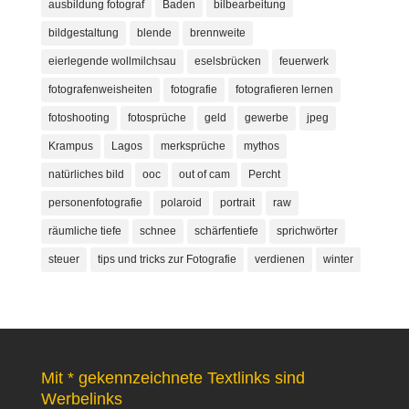
ausbildung fotograf
Baden
bilbearbeitung
bildgestaltung
blende
brennweite
eierlegende wollmilchsau
eselsbrücken
feuerwerk
fotografenweisheiten
fotografie
fotografieren lernen
fotoshooting
fotosprüche
geld
gewerbe
jpeg
Krampus
Lagos
merksprüche
mythos
natürliches bild
ooc
out of cam
Percht
personenfotografie
polaroid
portrait
raw
räumliche tiefe
schnee
schärfentiefe
sprichwörter
steuer
tips und tricks zur Fotografie
verdienen
winter
Mit * gekennzeichnete Textlinks sind
Werbelinks