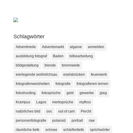
Schlagwörter
Adventmeile
Adventsmarkt
algarve
anmelden
ausbildung fotograf
Baden
bilbearbeitung
bildgestaltung
blende
brennweite
eierlegende wollmilchsau
eselsbrücken
feuerwerk
fotografenweisheiten
fotografie
fotografieren lernen
fotoshooting
fotosprüche
geld
gewerbe
jpeg
Krampus
Lagos
merksprüche
mythos
natürliches bild
ooc
out of cam
Percht
personenfotografie
polaroid
portrait
raw
räumliche tiefe
schnee
schärfentiefe
sprichwörter