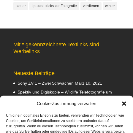
steuer
tips und tricks zur Fotografie
verdienen
winter
Mit * gekennzeichnete Textlinks sind
Werbelinks
Neueste Beiträge
Sony ZV 1 – Zwei Schwächen
März 10, 2021
Spektiv und Digiskopie – Wildlife Telefotografie um
140 Euro
Februar 29, 2020
Cookie-Zustimmung verwalten
Waldviertler GEA Tramper Testbericht
Februar 22,
2020
Um dir ein optimales Erlebnis zu bieten, verwenden wir Technologien wie
Cookies, um Geräteinformationen zu speichern und/oder darauf
Empfehlungen
Februar 8, 2020
zuzugreifen. Wenn du diesen Technologien zustimmst, können wir Daten
wie das Surfverhalten oder eindeutige IDs auf dieser Website verarbeiten.
Abmahnung wegen Fotos
Januar 31, 2020