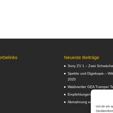
erbelinks
Neueste Beiträge
Sony ZV 1 – Zwei Schwäch
Spektiv und Digiskopie – Wil
2020
Waldviertler GEA Tramper Te
Empfehlungen
Februar 8, 2
Abmahnung wegen Fotos
J
Um dir ein o
Geräteinfor