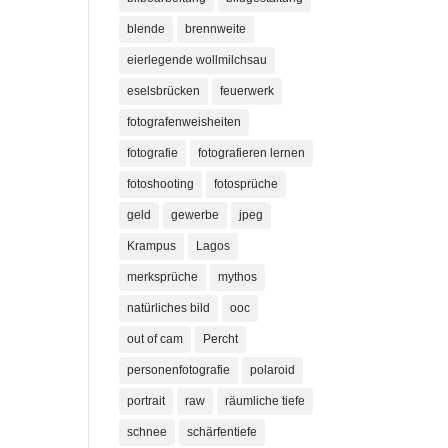
blende
brennweite
eierlegende wollmilchsau
eselsbrücken
feuerwerk
fotografenweisheiten
fotografie
fotografieren lernen
fotoshooting
fotosprüche
geld
gewerbe
jpeg
Krampus
Lagos
merksprüche
mythos
natürliches bild
ooc
out of cam
Percht
personenfotografie
polaroid
portrait
raw
räumliche tiefe
schnee
schärfentiefe