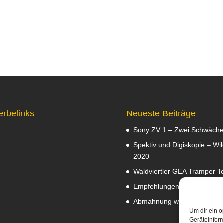
erbelinks
Neueste Beiträge
Sony ZV 1 – Zwei Schwäch
Spektiv und Digiskopie – Wil
2020
Waldviertler GEA Tramper Te
Empfehlungen
Februar 8, 2
Abmahnung wegen Fotos
J
Um dir ein o
Geräteinfor