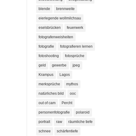
blende
brennweite
eierlegende wollmilchsau
eselsbrücken
feuerwerk
fotografenweisheiten
fotografie
fotografieren lernen
fotoshooting
fotosprüche
geld
gewerbe
jpeg
Krampus
Lagos
merksprüche
mythos
natürliches bild
ooc
out of cam
Percht
personenfotografie
polaroid
portrait
raw
räumliche tiefe
schnee
schärfentiefe