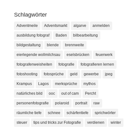
Schlagwörter
Adventmeile
Adventsmarkt
algarve
anmelden
ausbildung fotograf
Baden
bilbearbeitung
bildgestaltung
blende
brennweite
eierlegende wollmilchsau
eselsbrücken
feuerwerk
fotografenweisheiten
fotografie
fotografieren lernen
fotoshooting
fotosprüche
geld
gewerbe
jpeg
Krampus
Lagos
merksprüche
mythos
natürliches bild
ooc
out of cam
Percht
personenfotografie
polaroid
portrait
raw
räumliche tiefe
schnee
schärfentiefe
sprichwörter
steuer
tips und tricks zur Fotografie
verdienen
winter