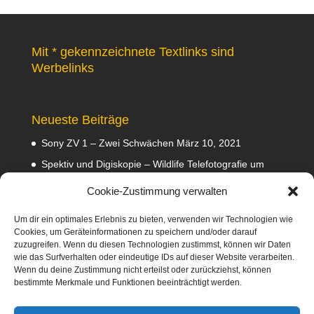
Mit * gekennzeichnete Textlinks sind
Werbelinks
Neueste Beiträge
Sony ZV 1 – Zwei Schwächen
März 10, 2021
Spektiv und Digiskopie – Wildlife Telefotografie um
140 Euro
Februar 29, 2020
Cookie-Zustimmung verwalten
Waldviertler GEA Tramper Testbericht
Februar 22,
2020
Um dir ein optimales Erlebnis zu bieten, verwenden wir Technologien wie
Cookies, um Geräteinformationen zu speichern und/oder darauf
Empfehlungen
Februar 8, 2020
zuzugreifen. Wenn du diesen Technologien zustimmst, können wir Daten
wie das Surfverhalten oder eindeutige IDs auf dieser Website verarbeiten.
Abmahnung wegen Fotos
Januar 31, 2020
Wenn du deine Zustimmung nicht erteilst oder zurückziehst, können
bestimmte Merkmale und Funktionen beeinträchtigt werden.
Diese Webseite nimmt am Amazon-Partnerprogramm