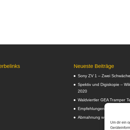
erbelinks
Neueste Beiträge
Sony ZV 1 – Zwei Schwäch
Spektiv und Digiskopie – Wil
2020
Waldviertler GEA Tramper Te
Empfehlungen
Februar 8, 2
Abmahnung wegen Fotos
J
Um dir ein o
Geräteinfor