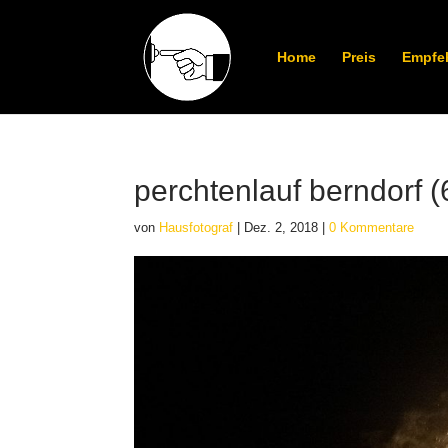
Home
Preis
Empfe
perchtenlauf berndorf (
von
Hausfotograf
|
Dez. 2, 2018
|
0 Kommentare