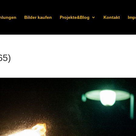
hlungen
Bilder kaufen
Projekte&Blog
Kontakt
Imp
65)