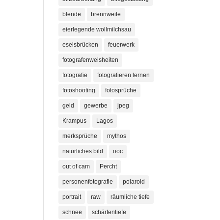
blende
brennweite
eierlegende wollmilchsau
eselsbrücken
feuerwerk
fotografenweisheiten
fotografie
fotografieren lernen
fotoshooting
fotosprüche
geld
gewerbe
jpeg
Krampus
Lagos
merksprüche
mythos
natürliches bild
ooc
out of cam
Percht
personenfotografie
polaroid
portrait
raw
räumliche tiefe
schnee
schärfentiefe