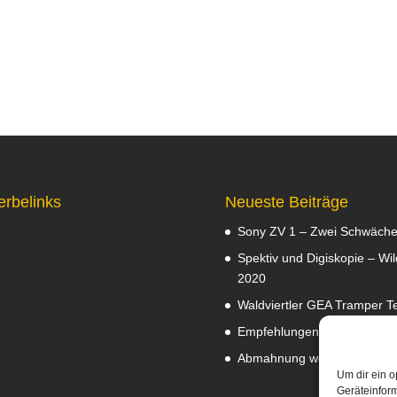
erbelinks
Neueste Beiträge
Sony ZV 1 – Zwei Schwäch
Spektiv und Digiskopie – Wil
2020
Waldviertler GEA Tramper Te
Empfehlungen
Februar 8, 2
Abmahnung wegen Fotos
J
Um dir ein o
Geräteinfor