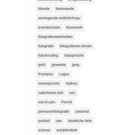
blende
brennweite
eierlegende wollmilchsau
eselsbrücken
feuerwerk
fotografenweisheiten
fotografie
fotografieren lernen
fotoshooting
fotosprüche
geld
gewerbe
jpeg
Krampus
Lagos
merksprüche
mythos
natürliches bild
ooc
out of cam
Percht
personenfotografie
polaroid
portrait
raw
räumliche tiefe
schnee
schärfentiefe