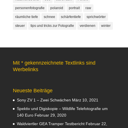
personenfotografie
polaroid
portrait
raw
räumliche tiefe
schnee
schärfentiefe
sprichwörter
steuer
tips und tricks zur Fotografie
verdienen
winter
Mit * gekennzeichnete Textlinks sind
Werbelinks
Neueste Beiträge
Sony ZV 1 – Zwei Schwächen
März 10, 2021
Spektiv und Digiskopie – Wildlife Telefotografie um
140 Euro
Februar 29, 2020
Waldviertler GEA Tramper Testbericht
Februar 22,