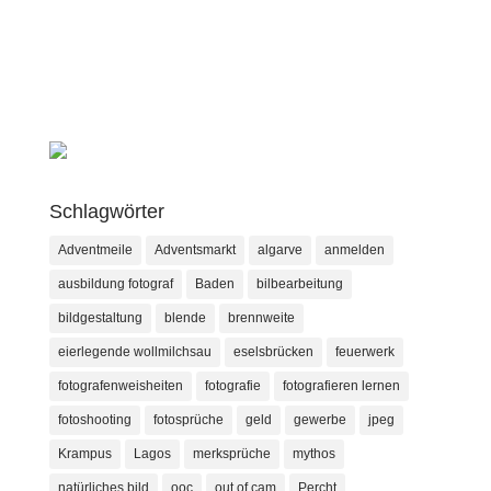
Schlagwörter
Adventmeile
Adventsmarkt
algarve
anmelden
ausbildung fotograf
Baden
bilbearbeitung
bildgestaltung
blende
brennweite
eierlegende wollmilchsau
eselsbrücken
feuerwerk
fotografenweisheiten
fotografie
fotografieren lernen
fotoshooting
fotosprüche
geld
gewerbe
jpeg
Krampus
Lagos
merksprüche
mythos
natürliches bild
ooc
out of cam
Percht