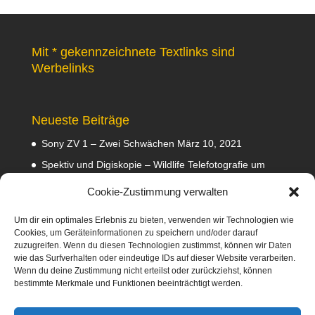
Mit * gekennzeichnete Textlinks sind
Werbelinks
Neueste Beiträge
Sony ZV 1 – Zwei Schwächen
März 10, 2021
Spektiv und Digiskopie – Wildlife Telefotografie um
140 Euro
Februar 29, 2020
Cookie-Zustimmung verwalten
Waldviertler GEA Tramper Testbericht
Februar 22,
2020
Um dir ein optimales Erlebnis zu bieten, verwenden wir Technologien wie
Cookies, um Geräteinformationen zu speichern und/oder darauf
Empfehlungen
Februar 8, 2020
zuzugreifen. Wenn du diesen Technologien zustimmst, können wir Daten
wie das Surfverhalten oder eindeutige IDs auf dieser Website verarbeiten.
Abmahnung wegen Fotos
Januar 31, 2020
Wenn du deine Zustimmung nicht erteilst oder zurückziehst, können
bestimmte Merkmale und Funktionen beeinträchtigt werden.
Diese Webseite nimmt am Amazon-Partnerprogramm