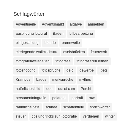
Schlagwörter
Adventmeile
Adventsmarkt
algarve
anmelden
ausbildung fotograf
Baden
bilbearbeitung
bildgestaltung
blende
brennweite
eierlegende wollmilchsau
eselsbrücken
feuerwerk
fotografenweisheiten
fotografie
fotografieren lernen
fotoshooting
fotosprüche
geld
gewerbe
jpeg
Krampus
Lagos
merksprüche
mythos
natürliches bild
ooc
out of cam
Percht
personenfotografie
polaroid
portrait
raw
räumliche tiefe
schnee
schärfentiefe
sprichwörter
steuer
tips und tricks zur Fotografie
verdienen
winter