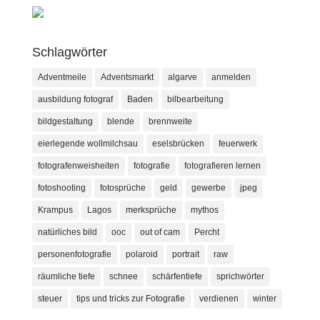
Schlagwörter
Adventmeile
Adventsmarkt
algarve
anmelden
ausbildung fotograf
Baden
bilbearbeitung
bildgestaltung
blende
brennweite
eierlegende wollmilchsau
eselsbrücken
feuerwerk
fotografenweisheiten
fotografie
fotografieren lernen
fotoshooting
fotosprüche
geld
gewerbe
jpeg
Krampus
Lagos
merksprüche
mythos
natürliches bild
ooc
out of cam
Percht
personenfotografie
polaroid
portrait
raw
räumliche tiefe
schnee
schärfentiefe
sprichwörter
steuer
tips und tricks zur Fotografie
verdienen
winter