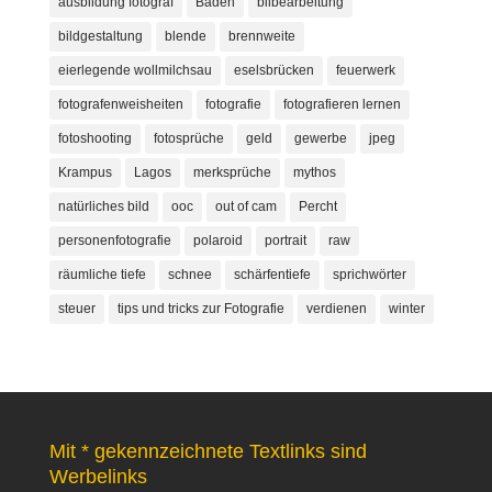
ausbildung fotograf
Baden
bilbearbeitung
bildgestaltung
blende
brennweite
eierlegende wollmilchsau
eselsbrücken
feuerwerk
fotografenweisheiten
fotografie
fotografieren lernen
fotoshooting
fotosprüche
geld
gewerbe
jpeg
Krampus
Lagos
merksprüche
mythos
natürliches bild
ooc
out of cam
Percht
personenfotografie
polaroid
portrait
raw
räumliche tiefe
schnee
schärfentiefe
sprichwörter
steuer
tips und tricks zur Fotografie
verdienen
winter
Mit * gekennzeichnete Textlinks sind
Werbelinks