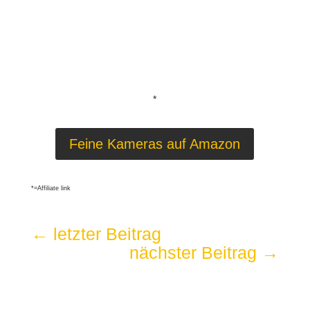
*
Feine Kameras auf Amazon
*=Affiliate link
←
letzter Beitrag
nächster Beitrag
→