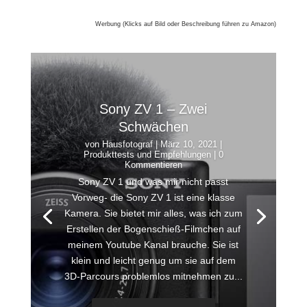
Werbung (Klicks auf Bild oder Beschreibung führen zu Amazon)
Sony ZV 1 – Zwei
Schwächen
von
Hausfotograf
|
März 10, 2021
|
Produkttests und Empfehlungen
| 0
Kommentieren
Sony ZV 1 und was mir nicht passt
Vorweg- die Sony ZV 1 ist eine klasse
Kamera. Sie bietet mir alles, was ich zum
Erstellen der Bogenschieß-Filmchen auf
meinem Youtube Kanal brauche. Sie ist
klein und leicht genug um sie auf dem
3D-Parcours problemlos mitnehmen zu...