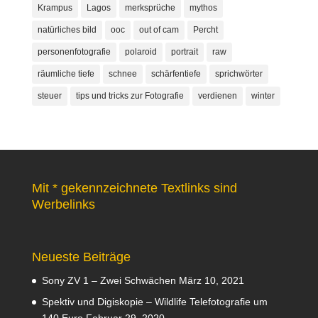
Krampus
Lagos
merksprüche
mythos
natürliches bild
ooc
out of cam
Percht
personenfotografie
polaroid
portrait
raw
räumliche tiefe
schnee
schärfentiefe
sprichwörter
steuer
tips und tricks zur Fotografie
verdienen
winter
Mit * gekennzeichnete Textlinks sind
Werbelinks
Neueste Beiträge
Sony ZV 1 – Zwei Schwächen
März 10, 2021
Spektiv und Digiskopie – Wildlife Telefotografie um