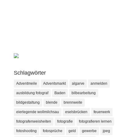
Schlagwörter
Adventmeile
Adventsmarkt
algarve
anmelden
ausbildung fotograf
Baden
bilbearbeitung
bildgestaltung
blende
brennweite
eierlegende wollmilchsau
eselsbrücken
feuerwerk
fotografenweisheiten
fotografie
fotografieren lernen
fotoshooting
fotosprüche
geld
gewerbe
jpeg